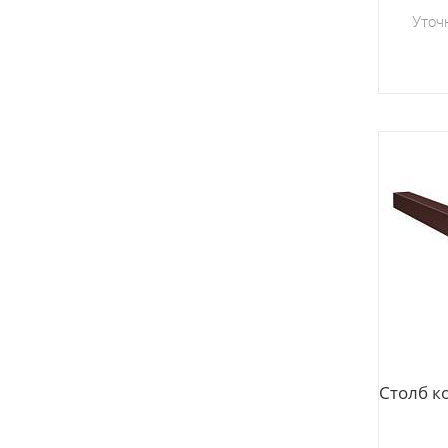
Уточ
Столб к