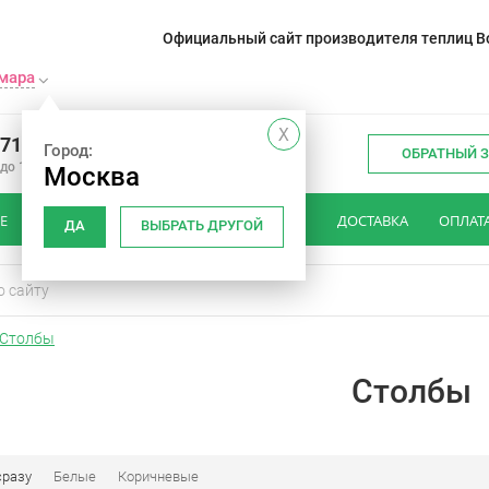
Официальный сайт производителя теплиц Во
мара
X
071-22-21
Город:
ОБРАТНЫЙ 
 до 18:00
Москва
Е
КАК ВЫБРАТЬ ШТАКЕТНИК
ОТЗЫВЫ
ДОСТАВКА
ОПЛАТ
ДА
ВЫБРАТЬ ДРУГОЙ
Столбы
Столбы
сразу
Белые
Коричневые