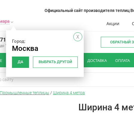
Официальный сайт производителя теплиц Во
мара
Акции
X
071-22-21
Город:
ОБРАТНЫЙ 
 до 18:00
Москва
Е
КАК ВЫБРАТЬ ТЕПЛИЦУ
ОТЗЫВЫ
ДОСТАВКА
ОПЛАТА
ДА
ВЫБРАТЬ ДРУГОЙ
Промышленные теплицы
/
Ширина 4 метра
Ширина 4 ме