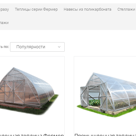
сразу
Теплицы серии Фермер
Навесы из поликарбоната
Стеллажи
лажи
ь по:
Популярности
ленная теплица Фермер
Промышленная теплиц