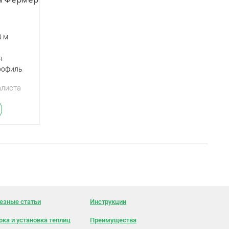
8 м
я
рофиль
алиста
езные статьи
Инструкции
рка и установка теплиц
Преимущества