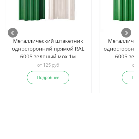
Металлический штакетник
Металличес
односторонний прямой RAL
односторонн
6005 зеленый мох 1м
6005 зел
от 125 руб
от 
Подробнее
По